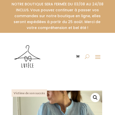
NOTRE BOUTIQUE SERA FERMÉE DU 03/08 AU 24/08
INCLUS. Vous pouvez continuer à passer vos
commandes sur notre boutique en ligne, elles
seront expédiées à partir du 25 août. Merci de
votre compréhension et bel été !