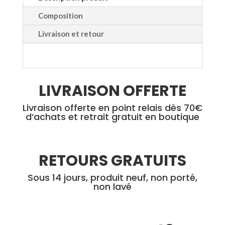
être
peuven
Composition
choisies
être
Livraison et retour
sur
choisie
la
sur
page
la
du
page
LIVRAISON OFFERTE
produit
du
produi
Livraison offerte en point relais dès 70€
d’achats et retrait gratuit en boutique
RETOURS GRATUITS
Sous 14 jours, produit neuf, non porté,
non lavé