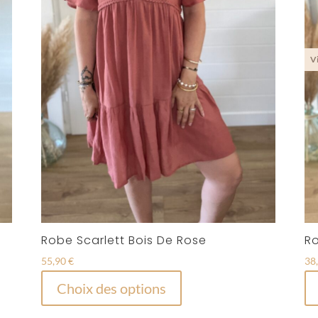
la
page
du
produit
Robe Scarlett Bois De Rose
Ro
55,90
€
38
Ce
Choix des options
produit
a