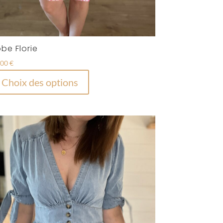
be Florie
,00
€
Ce
Choix des options
produit
a
plusieurs
variations.
Les
options
peuvent
être
choisies
sur
la