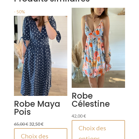
Noir
- 50%
Robe
Robe Maya
Célestine
Pois
42,00
€
Le
Le
Ce
65,00
€
32,50
€
Choix des
prix
prix
Ce
produi
Choix des
options