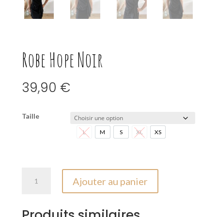
Robe Hope Noir
39,90
€
Taille
L
M
S
XL
XS
L
M
S
XL
XS
quantité
Ajouter au panier
de
Robe
Hope
Produits similaires