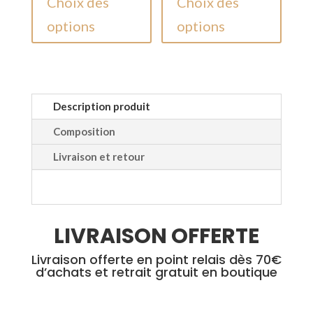
Choix des
Choix des
produit
produi
options
options
a
a
plusieurs
plusieu
variations.
variati
Les
Les
options
option
Description produit
peuvent
peuven
Composition
être
être
Livraison et retour
choisies
choisie
sur
sur
la
la
page
page
LIVRAISON OFFERTE
du
du
produit
produi
Livraison offerte en point relais dès 70€
d’achats et retrait gratuit en boutique