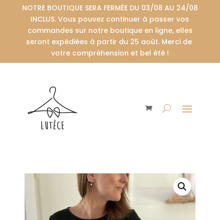
NOTRE BOUTIQUE SERA FERMÉE DU 03/08 AU 24/08
INCLUS. Vous pouvez continuer à passer vos
commandes sur notre boutique en ligne, elles
seront expédiées à partir du 25 août. Merci de
votre compréhension et bel été !