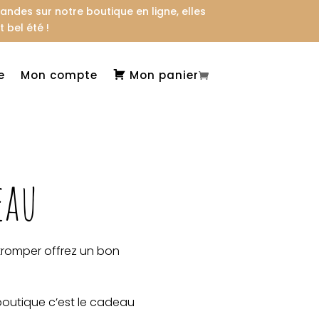
des sur notre boutique en ligne, elles
 bel été !
e
Mon compte
Mon panier
eau
e tromper offrez un bon
 boutique c’est le cadeau