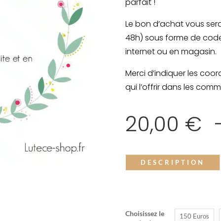
parfait !
Le bon d’achat vous ser
48h) sous forme de code u
internet ou en magasin.
Merci d’indiquer les coo
qui l’offrir dans les co
20,00
€
DESCRIPTION
Choisissez le
150 Euros