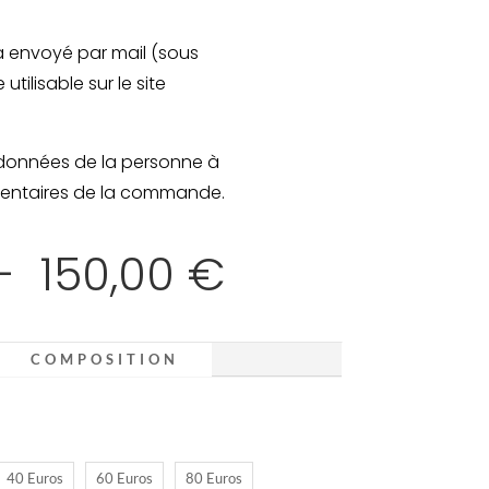
a envoyé par mail (sous
tilisable sur le site
rdonnées de la personne à
mmentaires de la commande.
Plage
–
150,00
€
de
COMPOSITION
prix :
20,00 €
40 Euros
60 Euros
80 Euros