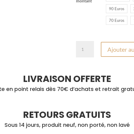
montant
90 Euros
70 Euros
quantité
Ajouter au
de
Carte
cadeau
LIVRAISON OFFERTE
rte en point relais dès 70€ d’achats et retrait grat
RETOURS GRATUITS
Sous 14 jours, produit neuf, non porté, non lavé