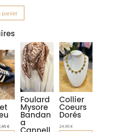
 panier
ires
Foulard
Collier
et
Mysore
Coeurs
leu
Bandan
Dorés
a
Le
2,45
€
24,90
€
Cannell