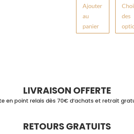
pr
Ajouter
Cho
in
au
des
ét
panier
opti
44
LIVRAISON OFFERTE
rte en point relais dès 70€ d’achats et retrait grat
RETOURS GRATUITS