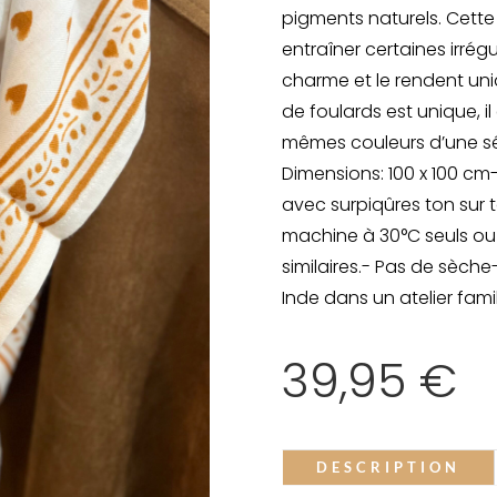
pigments naturels. Cett
entraîner certaines irrégu
charme et le rendent un
de foulards est unique, il
mêmes couleurs d’une sér
Dimensions: 100 x 100 cm-
avec surpiqûres ton sur
machine à 30°C seuls ou
similaires.- Pas de sèche
Inde dans un atelier famili
39,95
€
DESCRIPTION