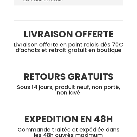
la
sur
page
la
du
page
LIVRAISON OFFERTE
produit
du
produi
Livraison offerte en point relais dès 70€
d’achats et retrait gratuit en boutique
RETOURS GRATUITS
Sous 14 jours, produit neuf, non porté,
non lavé
EXPEDITION EN 48H
Commande traitée et expédiée dans
les 48h ouvrés maximum