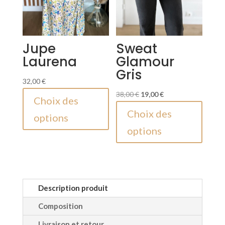
page
du
du
produi
produit
Jupe
Sweat
Laurena
Glamour
Gris
32,00
€
Ce
Le
Le
38,00
€
19,00
€
Choix des
produit
prix
prix
Ce
Choix des
options
a
initial
actuel
produi
options
plusieurs
était :
est :
a
variations.
38,00 €.
19,00 €.
plusieu
Les
variati
options
Les
peuvent
option
Description produit
être
peuven
Composition
choisies
être
Livraison et retour
sur
choisie