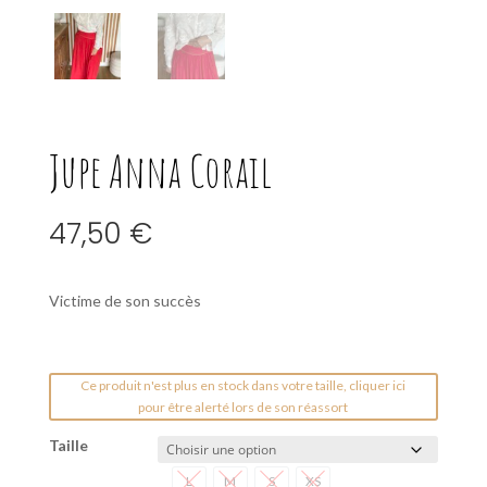
Jupe Anna Corail
47,50
€
Victime de son succès
Ce produit n'est plus en stock dans votre taille, cliquer ici
pour être alerté lors de son réassort
Taille
L
M
S
XS