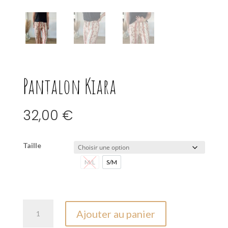
Pantalon Kiara
32,00
€
Taille
M/L
S/M
M/L
S/M
quantité
Ajouter au panier
de