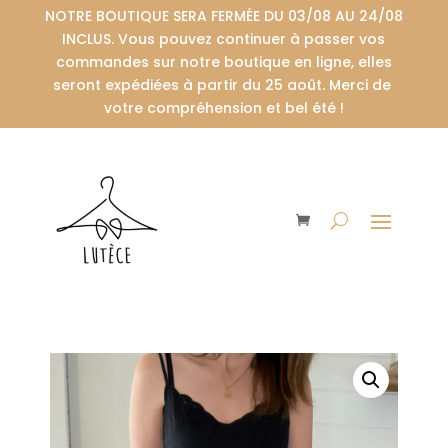
NOTRE BOUTIQUE SERA FERMÉE DU 03/08 AU 24/08
INCLUS. Vous pouvez continuer à passer vos
commandes sur notre boutique en ligne, elles
seront expédiées à partir du 25 août. Merci de
votre compréhension et bel été !