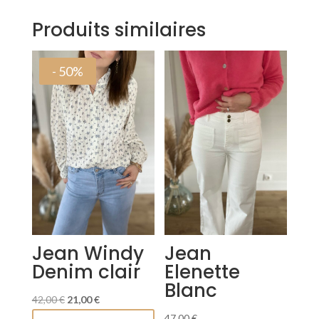
Pantalon
Kiara
Produits similaires
- 50%
Jean Windy
Jean
Denim clair
Elenette
Blanc
Le
Le
42,00
€
21,00
€
prix
prix
Ce
47,00
€