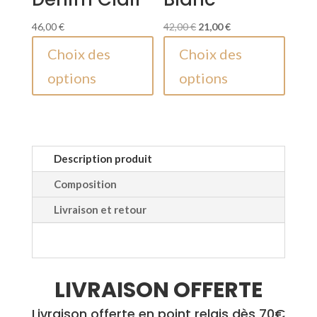
Le
Le
46,00
€
42,00
€
21,00
€
Ce
prix
prix
Ce
Choix des
Choix des
produit
initial
actuel
produi
options
options
a
était :
est :
a
plusieurs
42,00 €.
21,00 €.
plusieu
variations.
variati
Les
Les
options
option
Description produit
peuvent
peuven
Composition
être
être
Livraison et retour
choisies
choisie
sur
sur
la
la
page
page
LIVRAISON OFFERTE
du
du
produit
produi
Livraison offerte en point relais dès 70€