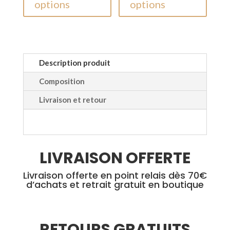
options
options
a
a
plusieurs
plusieu
variations.
variati
Les
Les
options
option
Description produit
peuvent
peuven
Composition
être
être
Livraison et retour
choisies
choisie
sur
sur
la
la
page
page
LIVRAISON OFFERTE
du
du
produit
produi
Livraison offerte en point relais dès 70€
d’achats et retrait gratuit en boutique
RETOURS GRATUITS