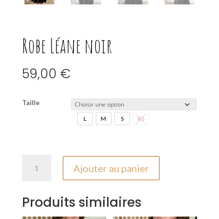
Robe Léane noir
59,00
€
Taille
L
M
S
XS
L
M
S
XS
quantité
Ajouter au panier
de
Robe
Léane
Produits similaires
noir