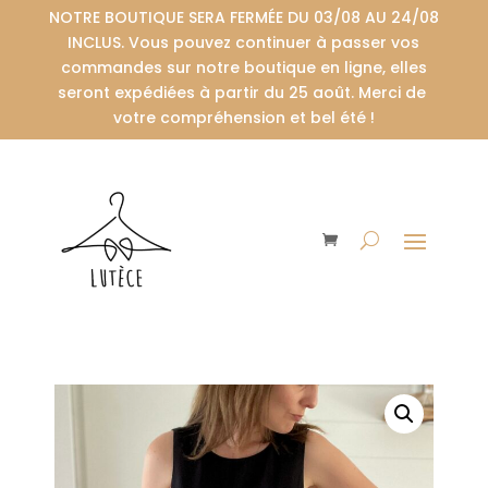
NOTRE BOUTIQUE SERA FERMÉE DU 03/08 AU 24/08
INCLUS. Vous pouvez continuer à passer vos
commandes sur notre boutique en ligne, elles
seront expédiées à partir du 25 août. Merci de
votre compréhension et bel été !