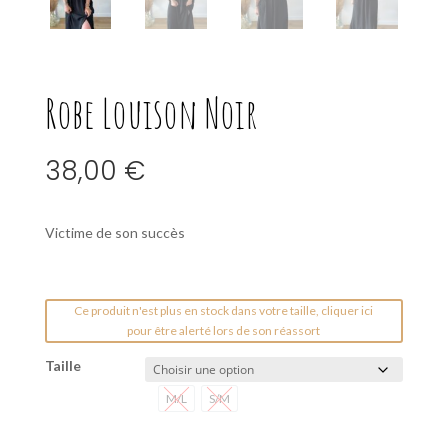
Robe Louison Noir
38,00
€
Victime de son succès
Ce produit n'est plus en stock dans votre taille, cliquer ici
pour être alerté lors de son réassort
Taille
M/L
S/M
M/L
S/M