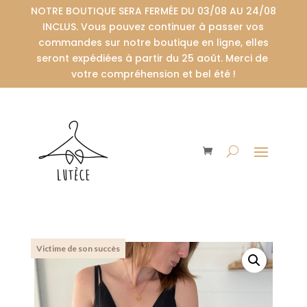
NOTRE BOUTIQUE SERA FERMÉE DU 03/08 AU 24/08
INCLUS. Vous pouvez continuer à passer vos
commandes sur notre boutique en ligne, elles
seront expédiées à partir du 25 août. Merci de
votre compréhension et bel été !