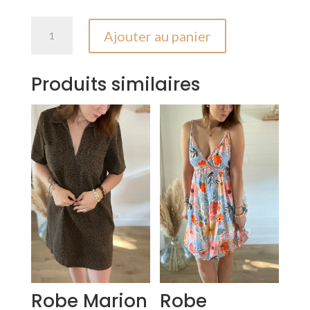
quantité
Ajouter au panier
de
Robe
Louison
Produits similaires
Noir
Robe Marion
Robe