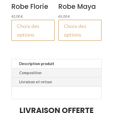
Robe Florie
Robe Maya
42,00
€
65,00
€
Ce
Ce
Choix des
Choix des
produit
produi
options
options
a
a
plusieurs
plusieu
variations.
variati
Les
Les
options
option
Description produit
peuvent
peuven
Composition
être
être
Livraison et retour
choisies
choisie
sur
sur
la
la
page
page
LIVRAISON OFFERTE
du
du