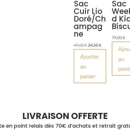
Sac
Sac
Cuir Lio
Wee
Doré/Ch
d Ki
ampag
Bisc
ne
79,00
€
Le
Le
49,00
€
24,50
€
Ajou
prix
prix
Ajouter
au
initial
actuel
au
était :
est :
pani
panier
49,00 €.
24,50 €.
LIVRAISON OFFERTE
rte en point relais dès 70€ d’achats et retrait grat