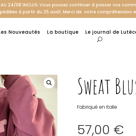
U 24/08 INCLUS. Vous pouvez continuer à passer vos comman
pédiées à partir du 25 août. Merci de votre compréhension et
Les Nouveautés
La boutique
Le journal de Lutèc
Sweat Blu
Fabriqué en Italie
57,00
€