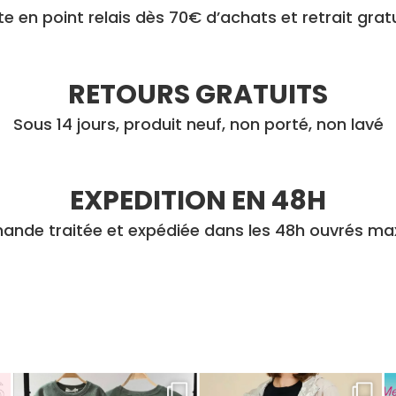
la
rte en point relais dès 70€ d’achats et retrait grat
page
du
produit
RETOURS GRATUITS
Sous 14 jours, produit neuf, non porté, non lavé
EXPEDITION EN 48H
nde traitée et expédiée dans les 48h ouvrés m