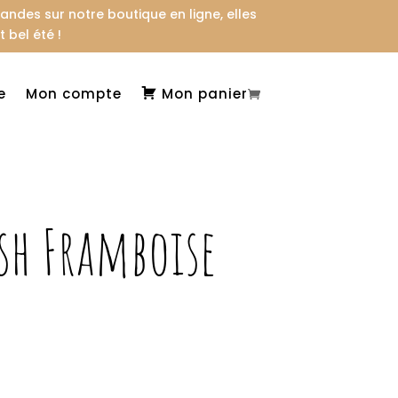
des sur notre boutique en ligne, elles
 bel été !
e
Mon compte
Mon panier
sh Framboise