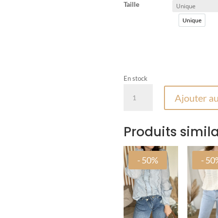
Taille
Unique
Unique
En stock
quantité
Ajouter au
de
Sweat
Blush
Produits simila
Framboise
- 50%
- 50