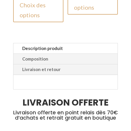
prix
prix
Ce
initial
actuel
produi
Choix des
options
initial
actuel
produit
était :
est :
a
options
était :
est :
a
35,00 €.
17,50 €.
plusieu
45,00 €.
22,50 €.
plusieurs
variati
variations.
Les
Les
option
options
peuven
Description produit
peuvent
être
Composition
être
choisie
Livraison et retour
choisies
sur
sur
la
la
page
page
du
LIVRAISON OFFERTE
du
produi
produit
Livraison offerte en point relais dès 70€
d’achats et retrait gratuit en boutique