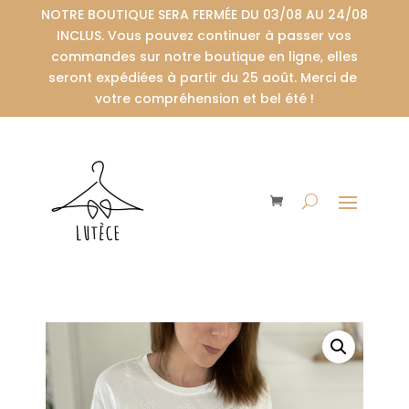
NOTRE BOUTIQUE SERA FERMÉE DU 03/08 AU 24/08
INCLUS. Vous pouvez continuer à passer vos
commandes sur notre boutique en ligne, elles
seront expédiées à partir du 25 août. Merci de
votre compréhension et bel été !