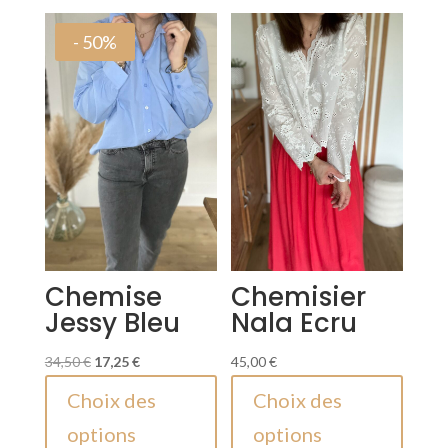
- 50%
Chemise
Chemisier
Jessy Bleu
Nala Ecru
Le
Le
34,50
€
17,25
€
45,00
€
prix
prix
Ce
Ce
Choix des
Choix des
initial
actuel
produit
produi
options
options
était :
est :
a
a