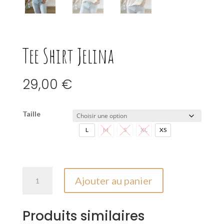
Tee Shirt Jelina
29,00
€
Taille
L
M
S
XL
XS
L
M
S
XL
XS
quantité
Ajouter au panier
de
Tee
Shirt
Produits similaires
Jelina