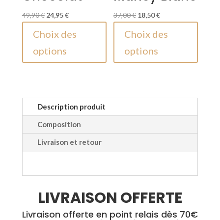
Le
Le
Le
Le
49,90
€
24,95
€
37,00
€
18,50
€
prix
prix
Ce
prix
prix
Ce
Choix des
Choix des
initial
actuel
produit
initial
actuel
produi
options
options
était :
est :
a
était :
est :
a
49,90 €.
24,95 €.
plusieurs
37,00 €.
18,50 €.
plusieu
variations.
variati
Les
Les
options
option
Description produit
peuvent
peuven
Composition
être
être
Livraison et retour
choisies
choisie
sur
sur
la
la
page
page
LIVRAISON OFFERTE
du
du
produit
produi
Livraison offerte en point relais dès 70€