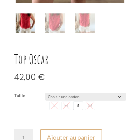
Top Oscar
42,00
€
Taille
L
M
S
XS
L
M
S
XS
quantité
Ajouter au panier
de