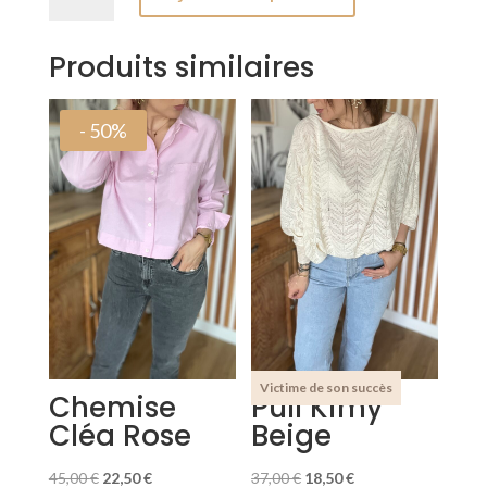
Top
Oscar
Produits similaires
- 50%
Chemise
Pull Kimy
Cléa Rose
Beige
Le
Le
Le
Le
45,00
€
22,50
€
37,00
€
18,50
€