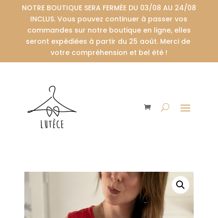
NOTRE BOUTIQUE SERA FERMÉE DU 03/08 AU 24/08
INCLUS. Vous pouvez continuer à passer vos
commandes sur notre boutique en ligne, elles
seront expédiées à partir du 25 août. Merci de
votre compréhension et bel été !