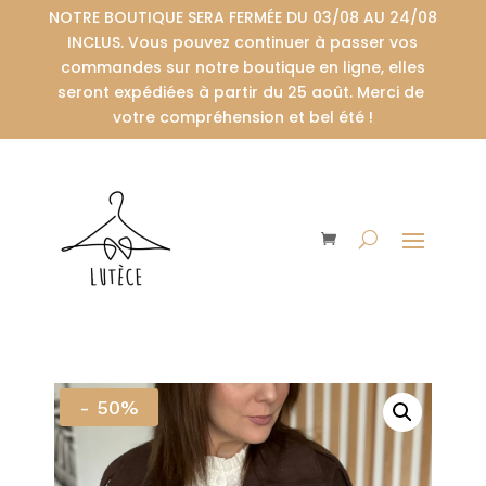
NOTRE BOUTIQUE SERA FERMÉE DU 03/08 AU 24/08
INCLUS. Vous pouvez continuer à passer vos
commandes sur notre boutique en ligne, elles
seront expédiées à partir du 25 août. Merci de
votre compréhension et bel été !
- 50%