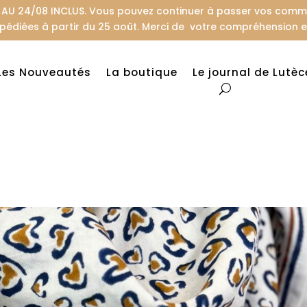
U 24/08 INCLUS. Vous pouvez continuer à passer vos comman
pédiées à partir du 25 août. Merci de votre compréhension et
Les Nouveautés
La boutique
Le journal de Lutèc