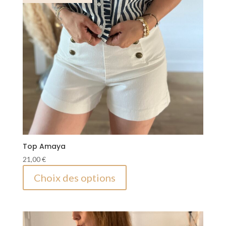
Top Amaya
21,00
€
Ce
Choix des options
produit
a
plusieurs
variations.