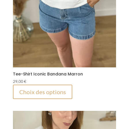
Tee-Shirt Iconic Bandana Marron
29,00
€
Ce
Choix des options
produit
a
plusieurs
variations.
Les
options