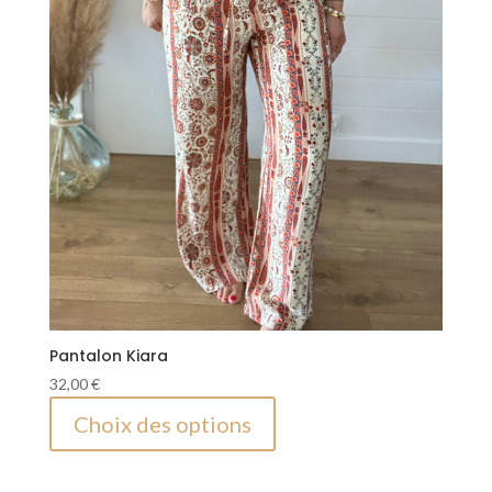
produit
Pantalon Kiara
32,00
€
Ce
Choix des options
produit
a
plusieurs