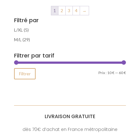
variations.
1
2
3
4
→
Les
Filtré par
options
peuvent
L/XL
(5)
être
M/L
(29)
choisies
sur
Filtrer par tarif
la
page
du
Prix
Prix
Prix :
10 €
—
60 €
Filtrer
produit
min
max
LIVRAISON GRATUITE
dès 70€ d’achat en France métropolitaine