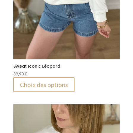
Sweat Iconic Léopard
39,90
€
Ce
Choix des options
produit
a
plusieurs
variations.
Les
options
peuvent