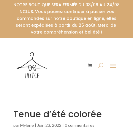
NOTRE BOUTIQUE SERA FERMÉE DU 03/08 AU 24/08
INCLUS. Vous pouvez continuer à passer vos
commandes sur notre boutique en ligne, elles
seront expédiées à partir du 25 août. Merci de
votre compréhension et bel été !
Tenue d’été colorée
par
Mylène
|
Juin 23, 2022
|
0 commentaires